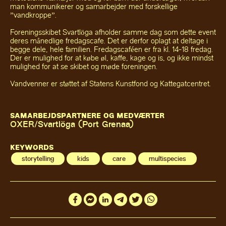
man kommunikerer og samarbejder med forskellige
”vandkroppe”.
Foreningsskibet Svartlöga afholder samme dag som dette event
deres månedlige fredagscafe. Det er derfor oplagt at deltage i
begge dele, hele familien. Fredagscaféen er fra kl. 14-18 fredag.
Der er mulighed for at købe øl, kaffe, kage og is, og ikke mindst
mulighed for at se skibet og møde foreningen.
Vandvenner er støttet af Statens Kunstfond og Kattegatcentret.
SAMARBEJDSPARTNERE OG MEDVÆRTER
OXER/Svartlöga (Port Grenaa)
KEYWORDS
storytelling
kids
care
multispecies