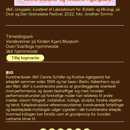
J&K, Ursuppen, kurateret af Laboratorium for Æstetik og Økologi, på
Oxer og Den Grænseløse Festival, 2022, foto: Jonathan Simms
Tilmeldingsark
Vandevenner på Kirsten Kjærs Museum
Oxer/Svartlöga hjemmeside
J&K hjemmeside
Tilføj bogmærke
BIO
Kunstnerduoen J&K (Janne Schäfer og Kristine Agergaard) har
arbejdet sammen siden 1999 og har base i Berlin, København og på
øen Møn. J&K’s kunstneriske praksis er grundlæggende orienteret
mod performance, og duoen beskæftiger sig med, hvordan
performancekunsten på forskellige måder kan relateres til andre
medier, såsom fotografi, installation, kollage, skulptur, fundne objekter
og tekst. Kalejdoskopiske referencesystemer, konstruerede fortællinger
og bearbejdede mytologier udgør rygraden i det kunstneriske arbejde,
hvormed kollagen kan forstås som et grundprincip for, hvordan
værkerne bliver til.