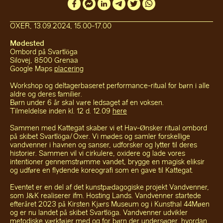
OXER, 13.09.2024, 15.00-17.00
Mødested
Ombord på Svartlöga
Silovej, 8500 Grenaa
Google Maps
placering
Workshop og deltagerbaseret performance-ritual for børn i alle
aldre og deres familier.
Børn under 6 år skal være ledsaget af en voksen.
Tilmeldelse inden kl. 12 d. 12.09
here
Sammen med Kattegat skaber vi et Hav-Ønsker ritual ombord
på skibet Svartlöga/Oxer. Vi mødes og samler forskellige
vandvenner i havnen og sanser, udforsker og lytter til deres
historier. Sammen vil vi cirkulere, oxidere og lade vores
intentioner gennemstrømme vandet, brygge en magisk eliksir
og udføre en flydende koreografi som en gave til Kattegat.
Eventet er en del af det kunstpædagogiske projekt Vandvenner,
som J&K realiserer ifm. Hosting Lands. Vandvenner startede
efteråret 2023 på Kirsten Kjærs Museum og i Kunsthal 44Møen
og er nu landet på skibet Svartlöga. Vandvenner udvikler
metodiske værktøjer med og for børn der undersøger, hvordan